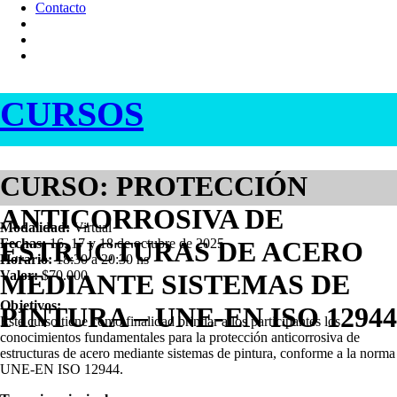
Contacto
CURSOS
CURSO: PROTECCIÓN
ANTICORROSIVA DE
Modalidad:
Virtual
ESTRUCTURAS DE ACERO
Fechas:
16, 17 y 18 de octubre de 2025
Horario:
18:30 a 20:30 hs
Valor:
$70.000
MEDIANTE SISTEMAS DE
Objetivos:
PINTURA – UNE-EN ISO 12944
Este curso tiene como finalidad brindar a los participantes los
conocimientos fundamentales para la protección anticorrosiva de
estructuras de acero mediante sistemas de pintura, conforme a la norma
UNE-EN ISO 12944.